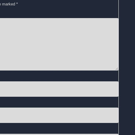
re marked
*