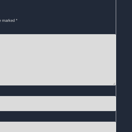
re marked
*