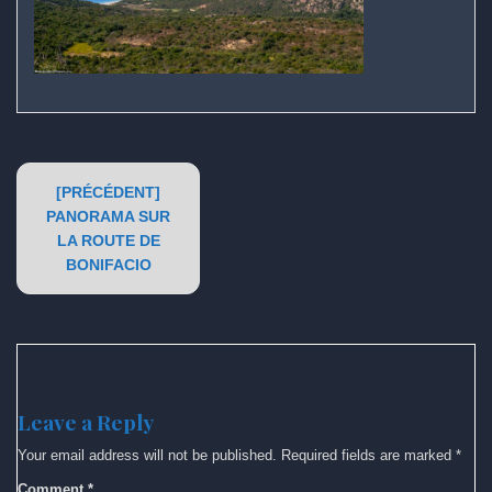
Post
[PRÉCÉDENT]
navigation
PANORAMA SUR
LA ROUTE DE
BONIFACIO
Leave a Reply
Your email address will not be published.
Required fields are marked
*
Comment
*