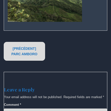
Post
[PRÉCÉDENT]
navigation
PARC AMBORO
Leave a Reply
Your email address will not be published.
Required fields are marked
*
Comment
*