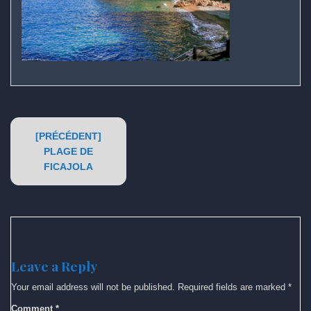
Post
[PRÉCÉDENT]
navigation
PLAGE DE
FICAJOLA
Leave a Reply
Your email address will not be published.
Required fields are marked
*
Comment
*