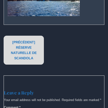
Post
[PRÉCÉDENT]
navigation
RÉSERVE
NATURELLE DE
SCANDOLA
Leave a Reply
Your email address will not be published.
Required fields are marked
*
Comment
*