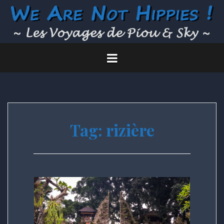
Skip
to
content
Tag:
rizière