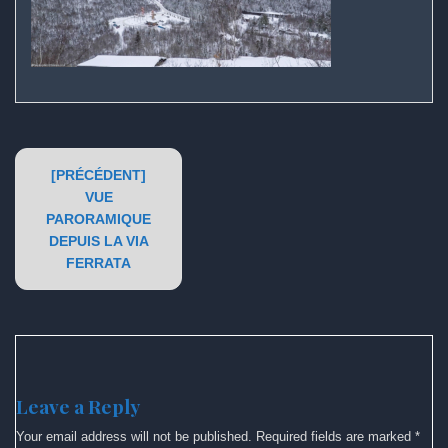
Post
[PRÉCÉDENT]
navigation
VUE
PARORAMIQUE
DEPUIS LA VIA
FERRATA
Leave a Reply
Your email address will not be published.
Required fields are marked
*