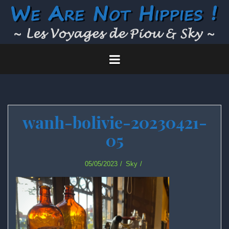
Skip
to
content
wanh-bolivie-20230421-
05
05/05/2023
Sky