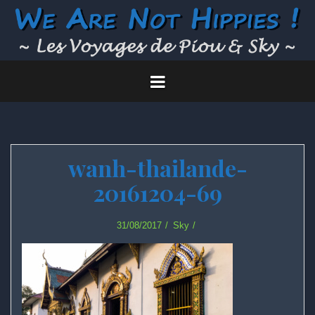
Skip
to
content
wanh-thailande-
20161204-69
31/08/2017
Sky