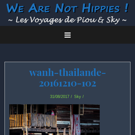
Skip
to
content
wanh-thailande-
20161210-102
31/08/2017
Sky