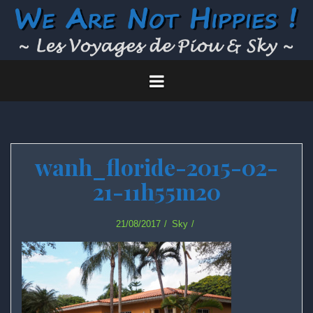
Skip
to
content
wanh_floride-2015-02-
21-11h55m20
21/08/2017
Sky