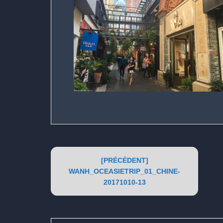
Post
[PRÉCÉDENT]
navigation
WANH_OCEASIETRIP_01_CHINE-
20171010-13