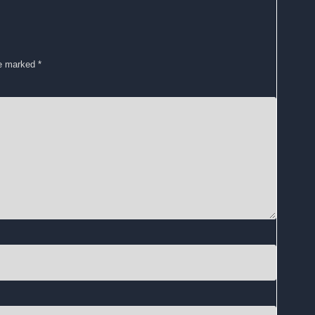
re marked
*