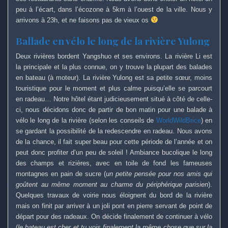
peu à l’écart, dans l’écozone à 5km à l’ouest de la ville. Nous y
arrivons à 23h, et ne faisons pas de vieux os
Ballade en vélo le long de la rivière Yulong
Deux rivières bordent Yangshuo et ses environs. La rivière Li est
la principale et la plus connue, on y trouve la plupart des balades
en bateau (à moteur). La rivière Yulong est sa petite sœur, moins
touristique pour le moment et plus calme puisqu’elle se parcourt
en radeau… Notre hôtel étant judicieusement situé à côté de celle-
ci, nous décidons donc de partir de bon matin pour une balade à
vélo le long de la rivière (selon les conseils de
WorldWildBrice
) en
se gardant la possibilité de la redescendre en radeau. Nous avons
de la chance, il fait super beau pour cette période de l’année et on
peut donc profiter d’un peu de soleil ! Ambiance bucolique le long
des champs et rizières, avec en toile de fond les fameuses
montagnes en pain de sucre (
un petite pensée pour nos amis qui
goûtent au même moment au charme du périphérique parisien
).
Quelques travaux de voirie nous éloignent du bord de la rivière
mais on finit par arriver à un joli pont en pierre servant de point de
départ pour des radeaux. On décide finalement de continuer à vélo
(
le bateau est cher et tu vois finalement la même chose que sur la