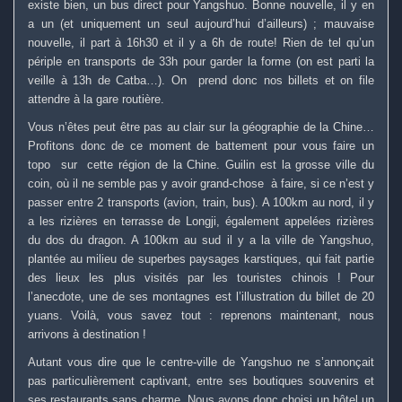
existe bien, un bus direct pour Yangshuo. Bonne nouvelle, il y en
a un (et uniquement un seul aujourd’hui d’ailleurs) ; mauvaise
nouvelle, il part à 16h30 et il y a 6h de route! Rien de tel qu’un
périple en transports de 33h pour garder la forme (on est parti la
veille à 13h de Catba…). On prend donc nos billets et on file
attendre à la gare routière.
Vous n’êtes peut être pas au clair sur la géographie de la Chine…
Profitons donc de ce moment de battement pour vous faire un
topo sur cette région de la Chine. Guilin est la grosse ville du
coin, où il ne semble pas y avoir grand-chose à faire, si ce n’est y
passer entre 2 transports (avion, train, bus). A 100km au nord, il y
a les rizières en terrasse de Longji, également appelées rizières
du dos du dragon. A 100km au sud il y a la ville de Yangshuo,
plantée au milieu de superbes paysages karstiques, qui fait partie
des lieux les plus visités par les touristes chinois ! Pour
l’anecdote, une de ses montagnes est l’illustration du billet de 20
yuans. Voilà, vous savez tout : reprenons maintenant, nous
arrivons à destination !
Autant vous dire que le centre-ville de Yangshuo ne s’annonçait
pas particulièrement captivant, entre ses boutiques souvenirs et
ses restaurants sans charme. Nous avons donc choisi un hôtel un