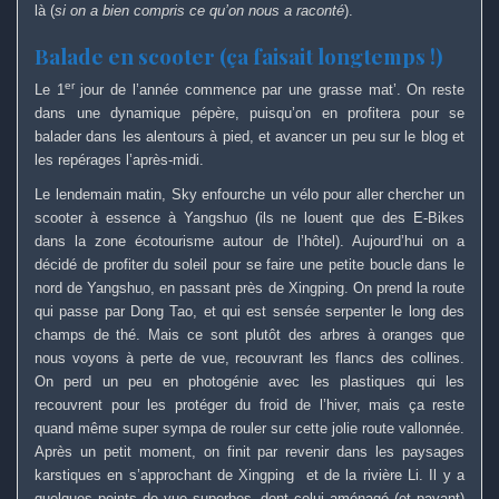
là (
si on a bien compris ce qu’on nous a raconté
).
Balade en scooter (ça faisait longtemps !)
er
Le 1
jour de l’année commence par une grasse mat’. On reste
dans une dynamique pépère, puisqu’on en profitera pour se
balader dans les alentours à pied, et avancer un peu sur le blog et
les repérages l’après-midi.
Le lendemain matin, Sky enfourche un vélo pour aller chercher un
scooter à essence à Yangshuo (ils ne louent que des E-Bikes
dans la zone écotourisme autour de l’hôtel). Aujourd’hui on a
décidé de profiter du soleil pour se faire une petite boucle dans le
nord de Yangshuo, en passant près de Xingping. On prend la route
qui passe par Dong Tao, et qui est sensée serpenter le long des
champs de thé. Mais ce sont plutôt des arbres à oranges que
nous voyons à perte de vue, recouvrant les flancs des collines.
On perd un peu en photogénie avec les plastiques qui les
recouvrent pour les protéger du froid de l’hiver, mais ça reste
quand même super sympa de rouler sur cette jolie route vallonnée.
Après un petit moment, on finit par revenir dans les paysages
karstiques en s’approchant de Xingping et de la rivière Li. Il y a
quelques points de vue superbes, dont celui aménagé (et payant)