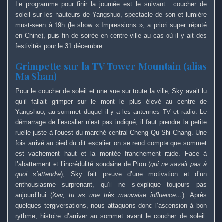
Le programme pour finir la journée est le suivant : coucher de
soleil sur les hauteurs de Yangshuo, spectacle de son et lumière
must-seen à 19h (le show « Impressions », a priori super réputé
en Chine), puis fin de soirée en centre-ville au cas où il y ait des
festivités pour le 31 décembre.
Grimpette sur la TV Tower Mountain (alias
Ma Shan)
Pour le coucher de soleil et une vue sur toute la ville, Sky avait lu
qu’il fallait grimper sur le mont le plus élevé au centre de
Yangshuo, au sommet duquel il y a les antennes TV et radio. Le
démarrage de l’escalier n’est pas indiqué, il faut prendre la petite
ruelle juste à l’ouest du marché central Cheng Qu Shi Chang. Une
fois arrivé au pied du dit escalier, on se rend compte que sommet
est vachement haut et la montée franchement raide. Face à
l’abattement et l’incrédulité soudaine de Piou (
qui ne savait pas à
quoi s’attendre
), Sky fait preuve d’une motivation et d’un
enthousiasme surprenant, qu’il ne s’explique toujours pas
aujourd’hui (
Xav, tu as une très mauvaise influence…
). Après
quelques tergiversations, nous attaquons donc l’ascension à bon
rythme, histoire d’arriver au sommet avant le coucher de soleil.