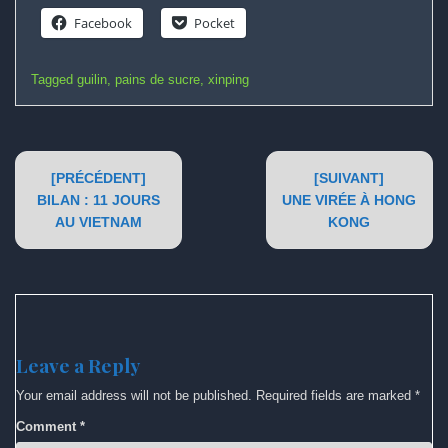
Facebook
Pocket
Tagged
guilin
,
pains de sucre
,
xinping
Post
[PRÉCÉDENT]
[SUIVANT]
navigation
BILAN : 11 JOURS
UNE VIRÉE À HONG
AU VIETNAM
KONG
Leave a Reply
Your email address will not be published.
Required fields are marked
*
Comment
*