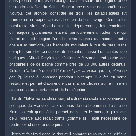
sans prendre le temps de plonger dans l’histoire des bagnes et de
se rendre aux îles du Salut. Situé à une dizaine de kilomètres de
Kourou, cet archipel constitué de trois îles paradisiaques fût
transformé en bagne après l’abolition de l’esclavage. Comme les
nombreux sites répartis sur le département, les conditions
climatiques guyanaises étaient particulièrement rudes, ce qui
faisait de cette région l’un des pires bagnes au monde : entre
chaleur et humidité, les bagnards mouraient à tour de bras, sans
compter sur des conditions de détention aussi humiliantes que
sadiques. Alfred Dreyfus et Guillaume Seznec firent partie des
prisonniers de ce bagne comme près de 70 000 autres détenus.
Celui-ci n’a fermé qu’en 1947 (
c’est pas si vieux que ça, n’est-ce
pas ?
), laissé à l’abandon pendant un temps, il a été en partie
restauré et permet d’apprendre pas mal de choses sur la mise en
place de la transportation et de la relégation.
L’île du Diable ne se visite pas, elle était réservée aux prisonniers
politiques de France et aux détenus de droit commun. Le site de
Saint Joseph quant à lui permet de visiter le bagne le plus dur,
celui réservé aux récalcitrants (comme si il était nécessaire de
rendre les choses encore pires…).
L’histoire fait froid dans le dos et il apparait toujours aussi difficile