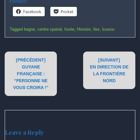
Partager:
Facebook
Pocket
Tagged
bagne
,
centre spatial
,
fusée
,
Histoire
,
îles
,
kourou
Post
[PRÉCÉDENT]
[SUIVANT]
navigation
GUYANE
EN DIRECTION DE
FRANÇAISE :
LA FRONTIÈRE
“PERSONNE NE
NORD
VOUS CROIRA !”
Leave a Reply