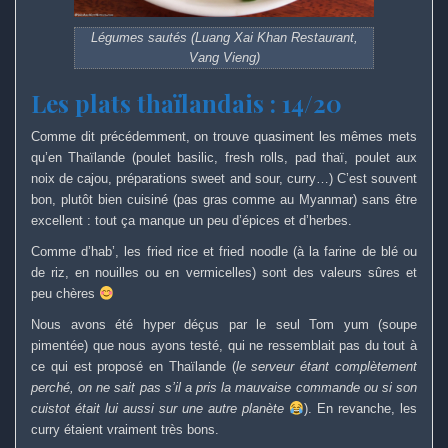
Légumes sautés (Luang Xai Khan Restaurant,
Vang Vieng)
Les plats thaïlandais : 14/20
Comme dit précédemment, on trouve quasiment les mêmes mets
qu’en Thaïlande (poulet basilic, fresh rolls, pad thaï, poulet aux
noix de cajou, préparations sweet and sour, curry…) C’est souvent
bon, plutôt bien cuisiné (pas gras comme au Myanmar) sans être
excellent : tout ça manque un peu d’épices et d’herbes.
Comme d’hab’, les fried rice et fried noodle (à la farine de blé ou
de riz, en nouilles ou en vermicelles) sont des valeurs sûres et
peu chères
Nous avons été hyper déçus par le seul Tom yum (soupe
pimentée) que nous ayons testé, qui ne ressemblait pas du tout à
ce qui est proposé en Thaïlande (
le serveur étant complètement
perché, on ne sait pas s’il a pris la mauvaise commande ou si son
cuistot était lui aussi sur une autre planète
). En revanche, les
curry étaient vraiment très bons.