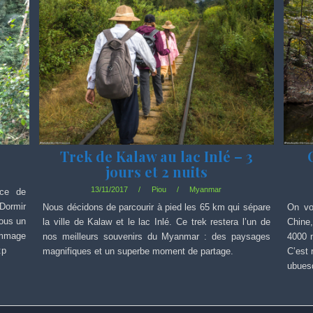
Trek de Kalaw au lac Inlé – 3
jours et 2 nuits
13/11/2017
Piou
Myanmar
ace de
 Dormir
Nous décidons de parcourir à pied les 65 km qui sépare
On vo
nous un
la ville de Kalaw et le lac Inlé. Ce trek restera l’un de
Chine
ommage
nos meilleurs souvenirs du Myanmar : des paysages
4000 
:p
magnifiques et un superbe moment de partage.
C’est 
ubues